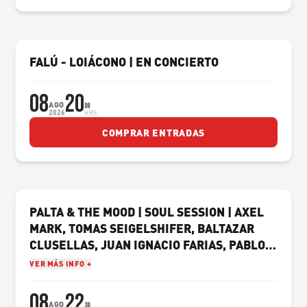
FALÚ - LOIÁCONO | EN CONCIERTO
08
20
AGO
00
2026
HRS
COMPRAR ENTRADAS
PALTA & THE MOOD | SOUL SESSION | AXEL
MARK, TOMAS SEIGELSHIFER, BALTAZAR
CLUSELLAS, JUAN IGNACIO FARIAS, PABLO
RAMOS Y SEBASTIÁN CADORIN.
VER MÁS INFO +
08
22
AGO
30